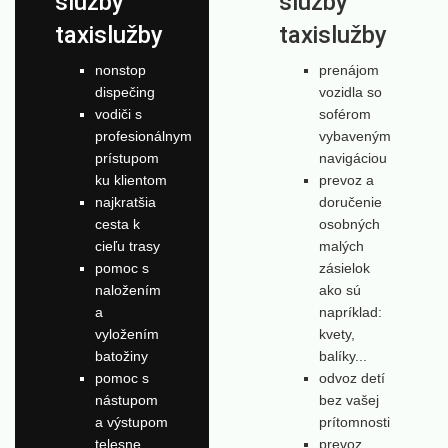
služby
služby
taxislužby
taxislužby
nonstop
prenájom
dispečing
vozidla so
vodiči s
soférom
profesionálnym
vybaveným
prístupom
navigáciou
ku klientom
prevoz a
najkratšia
doručenie
cesta k
osobných
cieľu trasy
malých
pomoc s
zásielok
naložením
ako sú
a
napríklad:
vyložením
kvety,
batožiny
balíky...
pomoc s
odvoz detí
nástupom
bez vašej
a výstupom
prítomnosti
telesne
prevoz