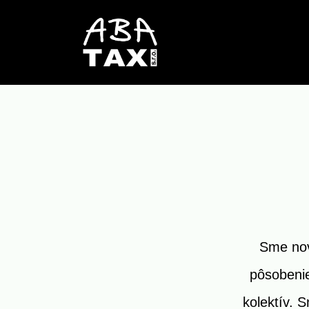
Sme nov
pôsobenie
kolektív. S