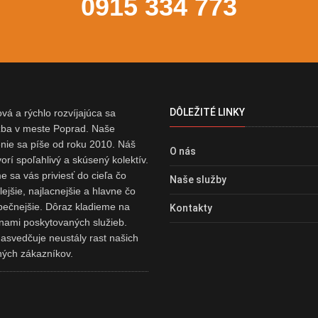
0915 334 773
DÔLEŽITÉ LINKY
á a rýchlo rozvíjajúca sa
užba v meste Poprad. Naše
nie sa píše od roku 2010. Náš
O nás
vorí spoľahlivý a skúsený kolektív.
 sa vás priviesť do cieľa čo
Naše služby
lejšie, najlacnejšie a hlavne čo
pečnejšie. Dôraz kladieme na
Kontakty
 nami poskytovaných služieb.
asvedčuje neustály rast našich
ných zákazníkov.