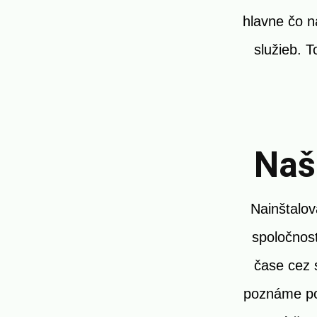
hlavne čo n
služieb. 
Naš
Nainštalov
spoločnosť
čase cez 
poznáme pol