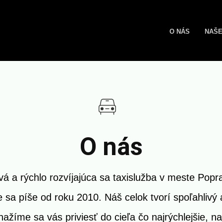
O NÁS
NAŠE
O nás
á a rýchlo rozvíjajúca sa taxislužba v meste Popr
 sa píše od roku 2010. Náš celok tvorí spoľahlivý
nažíme sa vás priviesť do cieľa čo najrýchlejšie, na