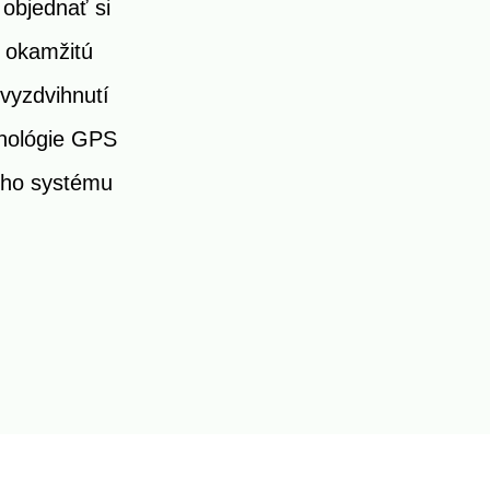
objednať si
e okamžitú
vyzdvihnutí
hnológie GPS
ého systému