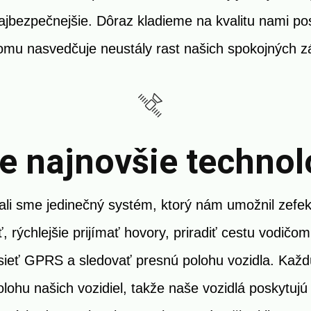
ajbezpečnejšie. Dôraz kladieme na kvalitu nami p
Tomu nasvedčuje neustály rast našich spokojných z
e najnovšie technol
ali sme jedinečný systém, ktorý nám umožnil zefek
, rýchlejšie prijímať hovory, priradiť cestu vodičo
sieť GPRS a sledovať presnú polohu vozidla. Kaž
ohu našich vozidiel, takže naše vozidlá poskytujú