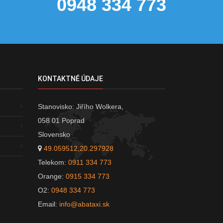
0948 334 773
KONTAKTNÉ ÚDAJE
Stanovisko: Jiřího Wolkera,
058 01 Poprad
Slovensko
49.059512,20.297928
Telekom:
0911 334 773
Orange:
0915 334 773
O2:
0948 334 773
Email:
info@abataxi.sk