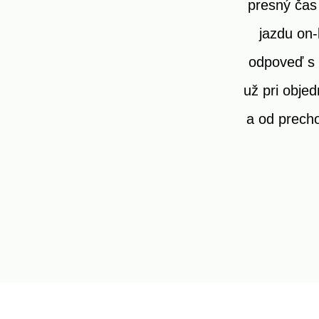
presný čas
jazdu on-
odpoveď s 
už pri obje
a od prech