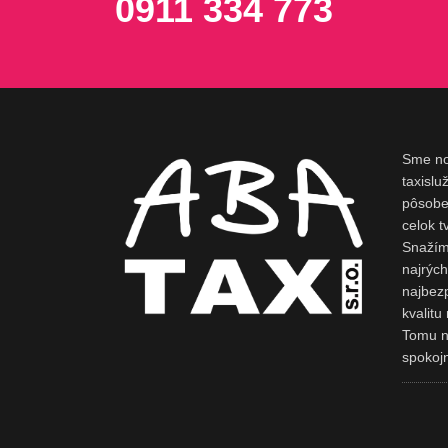
0911 334 773
Sme nov
taxisl
pôsobe
celok t
Snažíme
najrých
najbez
kvalitu
Tomu n
spokoj