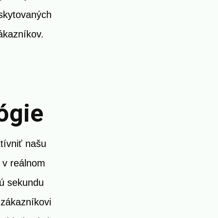
oskytovaných
ákazníkov.
ógie
tívniť našu
m v reálnom
dú sekundu
 zákazníkovi